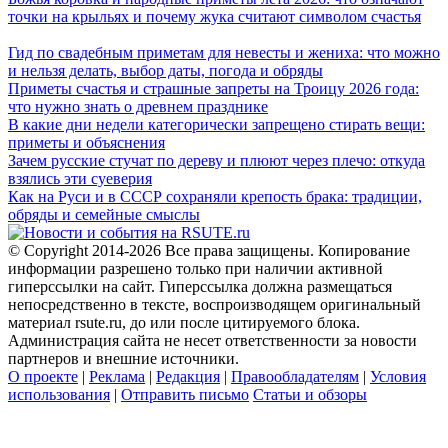
точки на крыльях и почему жука считают символом счастья
Гид по свадебным приметам для невесты и жениха: что можно
и нельзя делать, выбор даты, погода и обряды
Приметы счастья и страшные запреты на Троицу 2026 года:
что нужно знать о древнем празднике
В какие дни недели категорически запрещено стирать вещи:
приметы и объяснения
Зачем русские стучат по дереву и плюют через плечо: откуда
взялись эти суеверия
Как на Руси и в СССР сохраняли крепость брака: традиции,
обряды и семейные смыслы
© Copyright 2014-2026 Все права защищены. Копирование
информации разрешено только при наличии активной
гиперссылки на сайт. Гиперссылка должна размещаться
непосредственно в тексте, воспроизводящем оригинальный
материал rsute.ru, до или после цитируемого блока.
Администрация сайта не несет ответственности за новости
партнеров и внешние источники.
О проекте
|
Реклама
|
Редакция
|
Правообладателям
|
Условия
использования
|
Отправить письмо
Статьи и обзоры