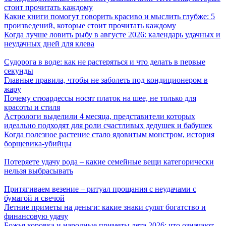
стоит прочитать каждому
Какие книги помогут говорить красиво и мыслить глубже: 5
произведений, которые стоит прочитать каждому
Когда лучше ловить рыбу в августе 2026: календарь удачных и
неудачных дней для клева
Судорога в воде: как не растеряться и что делать в первые
секунды
Главные правила, чтобы не заболеть под кондиционером в
жару
Почему стюардессы носят платок на шее, не только для
красоты и стиля
Астрологи выделили 4 месяца, представители которых
идеально подходят для роли счастливых дедушек и бабушек
Когда полезное растение стало ядовитым монстром, история
борщевика-убийцы
Потеряете удачу рода – какие семейные вещи категорически
нельзя выбрасывать
Притягиваем везение – ритуал прощания с неудачами с
бумагой и свечой
Летние приметы на деньги: какие знаки сулят богатство и
финансовую удачу
Божья коровка и народные приметы лета 2026: что означают