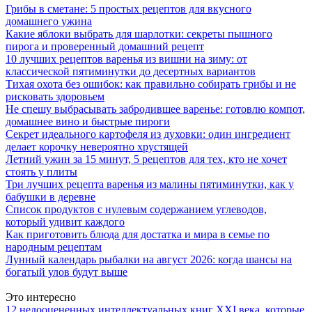
Грибы в сметане: 5 простых рецептов для вкусного
домашнего ужина
Какие яблоки выбрать для шарлотки: секреты пышного
пирога и проверенный домашний рецепт
10 лучших рецептов варенья из вишни на зиму: от
классической пятиминутки до десертных вариантов
Тихая охота без ошибок: как правильно собирать грибы и не
рисковать здоровьем
Не спешу выбрасывать забродившее варенье: готовлю компот,
домашнее вино и быстрые пироги
Секрет идеального картофеля из духовки: один ингредиент
делает корочку невероятно хрустящей
Летний ужин за 15 минут, 5 рецептов для тех, кто не хочет
стоять у плиты
Три лучших рецепта варенья из малины пятиминутки, как у
бабушки в деревне
Список продуктов с нулевым содержанием углеводов,
который удивит каждого
Как приготовить блюда для достатка и мира в семье по
народным рецептам
Лунный календарь рыбалки на август 2026: когда шансы на
богатый улов будут выше
Это интересно
12 недооцененных интеллектуальных книг XXI века, которые