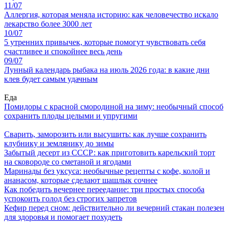
11/07
Аллергия, которая меняла историю: как человечество искало
лекарство более 3000 лет
10/07
5 утренних привычек, которые помогут чувствовать себя
счастливее и спокойнее весь день
09/07
Лунный календарь рыбака на июль 2026 года: в какие дни
клев будет самым удачным
Еда
Помидоры с красной смородиной на зиму: необычный способ
сохранить плоды целыми и упругими
Сварить, заморозить или высушить: как лучше сохранить
клубнику и землянику до зимы
Забытый десерт из СССР: как приготовить карельский торт
на сковороде со сметаной и ягодами
Маринады без уксуса: необычные рецепты с кофе, колой и
ананасом, которые сделают шашлык сочнее
Как победить вечернее переедание: три простых способа
успокоить голод без строгих запретов
Кефир перед сном: действительно ли вечерний стакан полезен
для здоровья и помогает похудеть