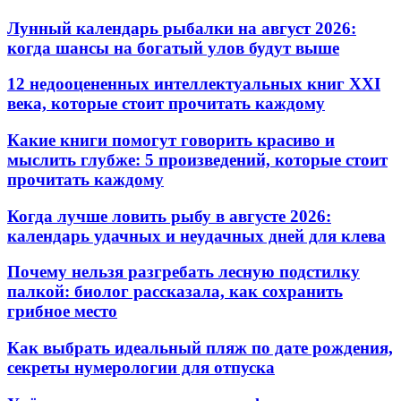
Лунный календарь рыбалки на август 2026:
когда шансы на богатый улов будут выше
12 недооцененных интеллектуальных книг XXI
века, которые стоит прочитать каждому
Какие книги помогут говорить красиво и
мыслить глубже: 5 произведений, которые стоит
прочитать каждому
Когда лучше ловить рыбу в августе 2026:
календарь удачных и неудачных дней для клева
Почему нельзя разгребать лесную подстилку
палкой: биолог рассказала, как сохранить
грибное место
Как выбрать идеальный пляж по дате рождения,
секреты нумерологии для отпуска