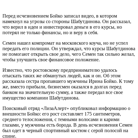
Перед исчезновением Бойко записал видео, в котором
намекнул на угрозы со стороны Шабутдинова. Он рассказал,
что верил в идеи и инвестировал деньги в его курсы, но
потерял не только финансы, но и веру в себя.
Семен нашел компромат на московского коуча, но не успел
передать его полиции. Он утверждал, что курсы Шабутдинова
не помогают открыть свое дело, чего Семен так сильно желал,
чтобы улучшить свое финансовое положение.
Известно, что ростовскому предпринимателю удалось
отыскать таких же обманутых людей, как и он. Об этом
рассказала сестра пропавшего мужчины Ирина Бойко. К тому
же, вместо прибыли, бизнесмен оказался в долгах перед
банком на значительную сумму, а также передал все свое
имущество компании Шабутдинова.
Поисковый отряд «ЛизаАлерт» опубликовал информацию о
внешности Бойко: его рост составляет 175 сантиметров,
среднего телосложения, с темными волосами и карими
глазами, у мужчины есть борода. В день исчезновения Семен
был одет в черный спортивный костюм с серой полосой на
спине.