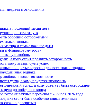
рпят неудачи в отношениях
диака в последний месяц лета
 лучше провести отпуск
 быть особенно осторожными
ех знаков зодиака
тия месяца и самые важные даты
юбви и финансовому росту
 настоящую любовь
 удача, а кому стоит проявить осторожность
ста: кому звезды сулят успех
анные повороты: гороскоп для всех знаков зодиака
 каждый знак зодиака
чу, любовь и новые возможности
ется удача, а кому придется экономить
ет денежный успех, а кому советует быть осторожнее
т к цели до победного конца
ба готовит важные перемены с 28 июля 2026 года
 зодиака стоит быть особенно внимательными
ак сложно довериться