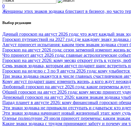
0
Женщины этих знаков зодиака блистают в бизнесе, но часто те
Выбор редакции
Дачный гороскоп на август 2026 года: что ждет каждый знак зо
Гороскоп путешествий на 2027 год: где каждому знаку зодиака
Август принесет испытания: каким трем знакам зодиака стоит
Гороскоп на август 2026 года: сезон затмений изменит жизнь вс
Что принесет август 2026 года: главные астрологические собы
Гороскоп на август 2026: кому месяц откроет путь к успеху, л
Семь знаков зодиака, которым август подарит шанс встретить
Гороскоп на неделю с 3 по 9 августа 2026 года: кому улыбнется
Три знака зодиака окажутся в числе главных счастливчиков авгу
Кому август подарит шанс изменить жизнь, а кого ждут неожид
Любовный гороскоп на август 2026 года: какие перемены ждут
Общий гороскоп на август 2026 года: кому месяц принесет уда
Денежный гороскоп на август 2026: каким знакам зодиака улыбн
Парад планет в августе 2026: кому финансовый гороскоп обеща
Эти знаки зодиака не привыкли отступать и сдаваться: кто иде
Эти знаки зодиака начинают новый жизненный этап: кому судь
Оленье полнолуние 29 июля принесет перемены: каким знакам
Какие знаки зодиака с трудом принимают заботу и почему им т