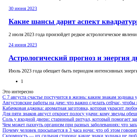
30 июня 2023
Какие шансы дарит аспект квадратуры
2 июля 2023 года произойдет редкое астрологическое явление
24 июня 2023
Астрологический прогноз и энергия д
Июль 2023 года обещает быть периодом интенсивных энергий
1
Это интересно
С 7 августа счастье постучится в жизнь: каким знакам зодиака
Августовские работы на даче: что важно сделать сейчас, чтоб
Кабачковая аджика: ароматная заготовка, которая украсит люб
Для пяти знаков август откроет полосу удачи: кому звезды об
Соль у входной двери: старинный ритуал, который помогает з
Чем может пахнуть организм при разных заболеваниях: что запа
Почему человек просыпается в 3 часа ночи: что об этом говоря
Скромность — их сильная сторона: какие знаки зодиака не лю