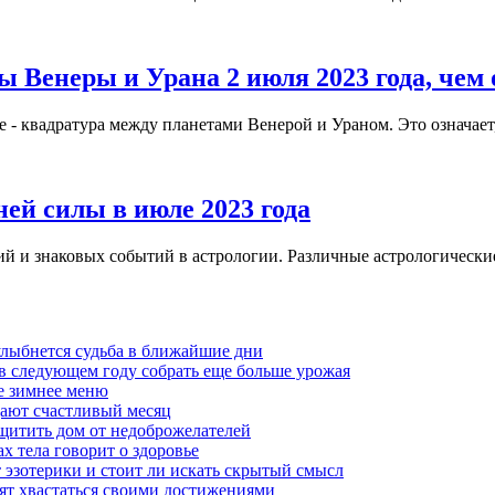
 Венеры и Урана 2 июля 2023 года, чем 
 - квадратура между планетами Венерой и Ураном. Это означает, 
ней силы в июле 2023 года
 и знаковых событий в астрологии. Различные астрологические
 улыбнется судьба в ближайшие дни
ы в следующем году собрать еще больше урожая
ое зимнее меню
ещают счастливый месяц
ащитить дом от недоброжелателей
х тела говорит о здоровье
т эзотерики и стоит ли искать скрытый смысл
бят хвастаться своими достижениями