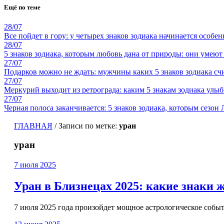
Ещё по теме
28/07
Все пойдет в гору: у четырех знаков зодиака начинается особе
28/07
5 знаков зодиака, которым любовь дана от природы: они умеют
27/07
Подарков можно не ждать: мужчины каких 5 знаков зодиака 
27/07
Меркурий выходит из ретрограда: каким 5 знакам зодиака улыб
27/07
Черная полоса заканчивается: 5 знаков зодиака, которым сезо
ГЛАВНАЯ
/
Записи по метке:
уран
уран
7 июля 2025
Уран в Близнецах 2025: какие знаки 
7 июля 2025 года произойдет мощное астрологическое собы