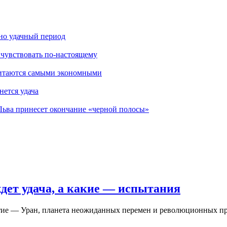
нно удачный период
 чувствовать по-настоящему
считаются самыми экономными
нется удача
н Льва принесет окончание «черной полосы»
ждет удача, а какие — испытания
тие — Уран, планета неожиданных перемен и революционных прор