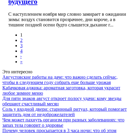
будущего
С наступлением ноября мир словно замирает в ожидании
зимы: воздух становится прозрачнее, дни короче, а в
тишине поздней осени будто слышится дыхание г...
1
2
3
4
›
»
Это интересно
Августовские работы на даче: что важно сделать сейчас,
чтобы в следующем году собрать еще больше урожая
Кабачковая аджика: ароматная заготовка, которая украсит
любое зимнее меню
Для пяти знаков август откроет полосу удачи: кому звезды
обещают счастливый месяц
Соль у входной двери: старинный ритуал, который помогает
защитить дом от недоброжелателей
Чем может пахнуть организм при разных заболеваниях: что
запах тела говорит о здоровье
Почему человек просыпается в 3 часа ночи: что об этом