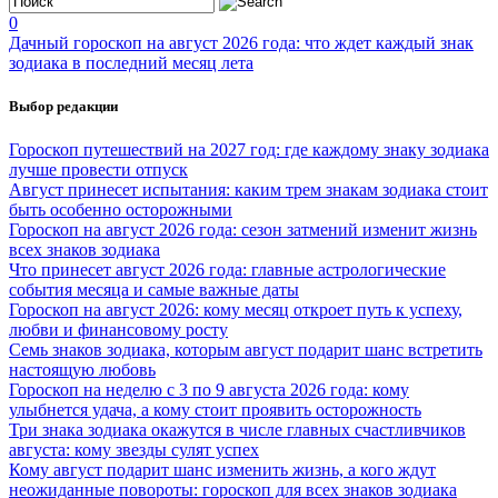
0
Дачный гороскоп на август 2026 года: что ждет каждый знак
зодиака в последний месяц лета
Выбор редакции
Гороскоп путешествий на 2027 год: где каждому знаку зодиака
лучше провести отпуск
Август принесет испытания: каким трем знакам зодиака стоит
быть особенно осторожными
Гороскоп на август 2026 года: сезон затмений изменит жизнь
всех знаков зодиака
Что принесет август 2026 года: главные астрологические
события месяца и самые важные даты
Гороскоп на август 2026: кому месяц откроет путь к успеху,
любви и финансовому росту
Семь знаков зодиака, которым август подарит шанс встретить
настоящую любовь
Гороскоп на неделю с 3 по 9 августа 2026 года: кому
улыбнется удача, а кому стоит проявить осторожность
Три знака зодиака окажутся в числе главных счастливчиков
августа: кому звезды сулят успех
Кому август подарит шанс изменить жизнь, а кого ждут
неожиданные повороты: гороскоп для всех знаков зодиака