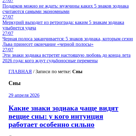
27/07
Подарков можно не ждать: мужчины каких 5 знаков зодиака
считаются самыми экономными
27/07
Меркурий выходит из ретрограда: каким 5 знакам зодиака
улыбнется удача
27/07
Черная полоса заканчивается: 5 знаков зодиака, которым сезон
Льва принесет окончание «черной полосы»
27/07
Эти знаки зодиака встретят настоящую любовь до конца лета
2026 года: кого ждут судьбоносные перемены
ГЛАВНАЯ
/
Записи по метке:
Сны
Сны
29 апреля 2026
Какие знаки зодиака чаще видят
вещие сны: у кого интуиция
работает особенно сильно