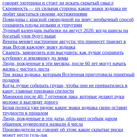
говорят эзотерики и стоит ли искать скрытый смысл
Скромность — их сильная сторона: какие знаки зодиака не
любят хвастаться своими достижениями
Помидоры с красной смородиной на зиму: необычный способ
сохранить плоды целыми и упругими
Лунный календарь рыбалки на август 2026: когда шансы на
богатый улов будут выше
Венера меняет настроение августа: что принесет транзит в
знак Весов каждому знаку зодиака
Сварить, заморозить или высушить: как лучше сохранить
клубнику и землянику до зимы
Люди, рожденные в эти месяцы, после 60 лет могут начать
жизнь с чистого листа
Три знака зодиака, которым Вселенная приготовила приятный
подарок
Когда лучше собирать груши, чтобы они не превратились в
кашу: главные признаки спелости
Маникюр после 40: 7 оттенков лака, которые делают руки
моложе и выглядят дорого
Белая полоса уже рядом: какие знаки зодиака скоро оставят
трудности в прошлом
Люди, рожденные в эти даты, обладают особым даром
общения: нумерологи назвали 4 числа
Производители не говорят об этом: какие скрытые риски
может нести гель-лак