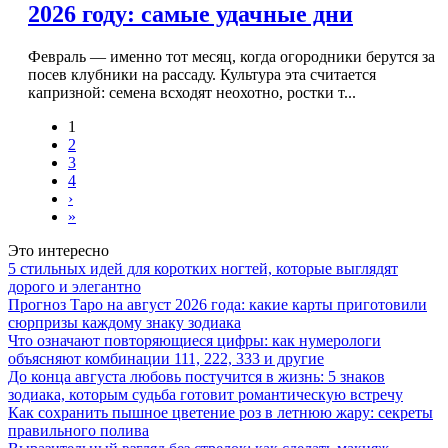
2026 году: самые удачные дни
Февраль — именно тот месяц, когда огородники берутся за
посев клубники на рассаду. Культура эта считается
капризной: семена всходят неохотно, ростки т...
1
2
3
4
›
»
Это интересно
5 стильных идей для коротких ногтей, которые выглядят
дорого и элегантно
Прогноз Таро на август 2026 года: какие карты приготовили
сюрпризы каждому знаку зодиака
Что означают повторяющиеся цифры: как нумерологи
объясняют комбинации 111, 222, 333 и другие
До конца августа любовь постучится в жизнь: 5 знаков
зодиака, которым судьба готовит романтическую встречу
Как сохранить пышное цветение роз в летнюю жару: секреты
правильного полива