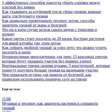
5 эффективных способов навсегда убрать сорняки между
плиткой без химии
Как ухаживать за клубникой после сбора урожая: важные
шаги для будущего урожая
Как правильно проветривать теплицу летом: способы
защитить урожай от жары и болезней
Что ни в коем случае нельзя сажать рядом с томатами и
почему
Какие цветы стоит посадить до 20 июня: быстрые растения
для яркой клумбы уже этим летом
Как собрать двойной урожай за одно лето: что можно успеть
посадить в июне
Неприхотливые многолетники для дачи: 15 красивых цветов,
которые будут украшать участок без лишних хлопот
Вертикальные грядки своими руками: 5 конструкций, которые
помогут получить больше урожая на маленьком участке
Чем опрыскать огурцы для защиты от болезней: как
правильно использовать пищевую соду на грядке
Ещё по теме
11/06
Муравьи в теплице: как защитить растения и сохранить
урожай