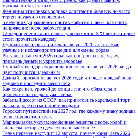
Выразительный взгляд без стрелок: как сделать макияж
мягким, но эффектным
Женщины этих знаков зодиака блистают в бизнесе, но часто
терпят неудачи в отношениях
5 вечерних упражнений против «офисной шеи»: как снять
напряжение после рабочего дня
12 недооцененных интеллектуальных книг XXI века, которые
стоит прочитать каждому
Лунный календарь стрижек на август 2026 года: самые
удачные и неблагоприятные дни для смены образа
Ритуалы на август 2026 года: как настроиться на удачу,
привлечь деньги и укрепить здоровье
Лунный календарь окрашивания волос на август 2026: когда
цвет получится идеальным
Дачный гороскоп на август 2026 года: что ждет каждый знак
зодиака в последний месяц лета
Как сохранить урожай до конца лета: что обязательно
проверить на грядках уже сейчас
Забытый десерт из СССР: как приготовить карельский торт
на сковороде со сметаной и ягодами
Гороскоп путешествий на 2027 год: где каждому знаку зодиака
лучше провести отпуск
Маринады без уксуса: необычные рецепты с кофе, колой и
ананасом, которые сделают шашлык сочнее
Точка перемен наступит 12 августа: почему конец лета 2026