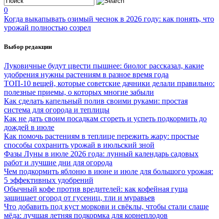
0
Когда выкапывать озимый чеснок в 2026 году: как понять, что
урожай полностью созрел
Выбор редакции
Луковичные будут цвести пышнее: биолог рассказал, какие
удобрения нужны растениям в разное время года
ТОП-10 вещей, которые советские дачники делали правильно:
полезные приемы, о которых многие забыли
Как сделать капельный полив своими руками: простая
система для огорода и теплицы
Как не дать своим посадкам сгореть и успеть подкормить до
дождей в июле
Как помочь растениям в теплице пережить жару: простые
способы сохранить урожай в июльский зной
Фазы Луны в июле 2026 года: лунный календарь садовых
работ и лучшие дни для огорода
Чем подкормить яблоню в июне и июле для большого урожая:
5 эффективных удобрений
Обычный кофе против вредителей: как кофейная гуща
защищает огород от гусениц, тли и муравьев
Что добавить под куст моркови и свёклы, чтобы стали слаще
мёда: лучшая летняя подкормка для корнеплодов