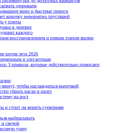
ой пятиминутки до десертных вариантов
сковать здоровьем
 домашнее вино и быстрые пироги
ает корочку невероятно хрустящей
ять у плиты
бушки в деревне
 удивит каждого
енним восстановлением и новым этапом жизни
м хитом лета 2026
современным и элегантным
ата: 3 правила, которые действительно помогают
жизни
5 минут, чтобы наслаждаться выпечкой
тро убрать нагар и налет
истему на рост
ы и стоит ли верить суевериям
льзя выбрасывать
 и свечой
ансовую удачу