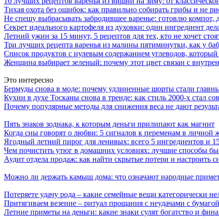
10 лучших рецептов варенья из вишни на зиму: от классическ
Тихая охота без ошибок: как правильно собирать грибы и не ри
Не спешу выбрасывать забродившее варенье: готовлю компот,
Секрет идеального картофеля из духовки: один ингредиент дел
Летний ужин за 15 минут, 5 рецептов для тех, кто не хочет сто
Три лучших рецепта варенья из малины пятиминутки, как у ба
Список продуктов с нулевым содержанием углеводов, который
Женщина выбирает зеленый: почему этот цвет связан с внутр
Это интересно
Бермуды снова в моде: почему удлиненные шорты стали главны
Кухни в духе Тосканы снова в тренде: как стиль 2000-х стал 
Почему популярные методы для снижения веса не дают результ
Пять знаков зодиака, к которым деньги прилипают как магнит
Когда сны говорят о любви: 5 сигналов к переменам в личной 
Ягодный летний пирог для ленивых: всего 5 ингредиентов и 1
Чем почистить утюг в домашних условиях: лучшие способы быс
Аудит отдела продаж: как найти скрытые потери и настроить с
Можно ли держать камыш дома: что означают народные примет
Потеряете удачу рода – какие семейные вещи категорически не
Притягиваем везение – ритуал прощания с неудачами с бумагой
Летние приметы на деньги: какие знаки сулят богатство и фин