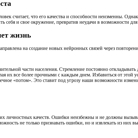
ста
еловек считает, что его качества и способности неизменны. Одн
ть себя и свое окружение, превратив неудачи в возможности для
яет жизнь
направлена на создание новых нейронных связей через повторен
ительной части населения. Стремление постоянно откладывать д
лая их все более прочными с каждым днем. Избавиться от этой у
вечное «потом». Это ставит под угрозу наши возможности измен
х личностных качеств. Ошибки неизбежны и не должны вызывать
ожность не только признавать ошибки, но и извлекать из них выг