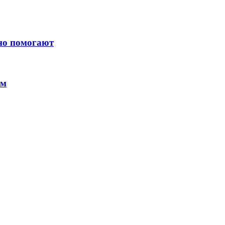
ьно помогают
ем