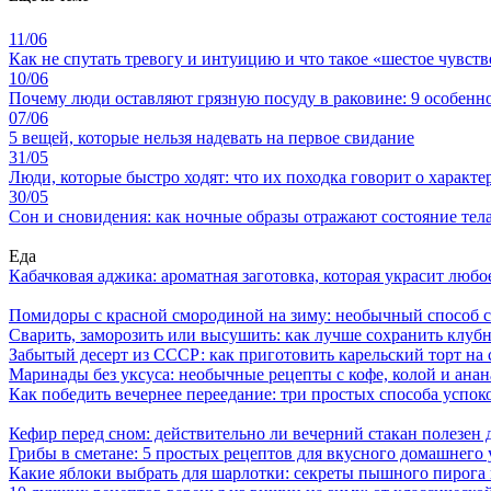
11/06
Как не спутать тревогу и интуицию и что такое «шестое чувств
10/06
Почему люди оставляют грязную посуду в раковине: 9 особенно
07/06
5 вещей, которые нельзя надевать на первое свидание
31/05
Люди, которые быстро ходят: что их походка говорит о характе
30/05
Сон и сновидения: как ночные образы отражают состояние тел
Еда
Кабачковая аджика: ароматная заготовка, которая украсит люб
Помидоры с красной смородиной на зиму: необычный способ 
Сварить, заморозить или высушить: как лучше сохранить клуб
Забытый десерт из СССР: как приготовить карельский торт на 
Маринады без уксуса: необычные рецепты с кофе, колой и ана
Как победить вечернее переедание: три простых способа успоко
Кефир перед сном: действительно ли вечерний стакан полезен д
Грибы в сметане: 5 простых рецептов для вкусного домашнего
Какие яблоки выбрать для шарлотки: секреты пышного пирог