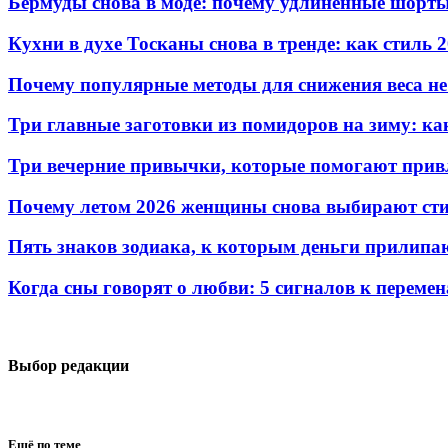
Бермуды снова в моде: почему удлиненные шорты
Кухни в духе Тосканы снова в тренде: как стиль 
Почему популярные методы для снижения веса не
Три главные заготовки из помидоров на зиму: ка
Три вечерние привычки, которые помогают привл
Почему летом 2026 женщины снова выбирают сти
Пять знаков зодиака, к которым деньги прилипа
Когда сны говорят о любви: 5 сигналов к переме
Выбор редакции
Ещё по теме