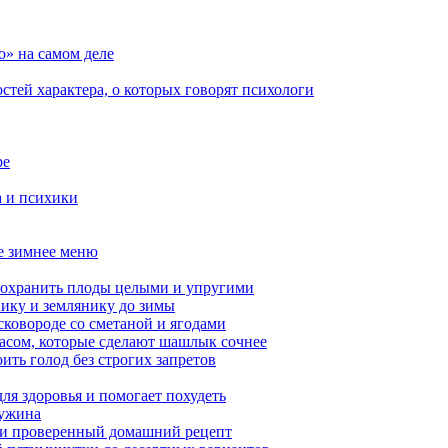
о» на самом деле
стей характера, о которых говорят психологи
ре
а и психики
ое зимнее меню
сохранить плоды целыми и упругими
нику и землянику до зимы
сковороде со сметаной и ягодами
насом, которые сделают шашлык сочнее
ить голод без строгих запретов
ля здоровья и помогает похудеть
 ужина
а и проверенный домашний рецепт