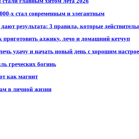
 стали главным хитом лета 2026
2000-х стал современным и элегантным
 дают результата: 3 правила, которые действител
к приготовить аджику, лечо и домашний кетчуп
ечь удачу и начать новый день с хорошим настро
ль греческих богинь
ют как магнит
нам в личной жизни