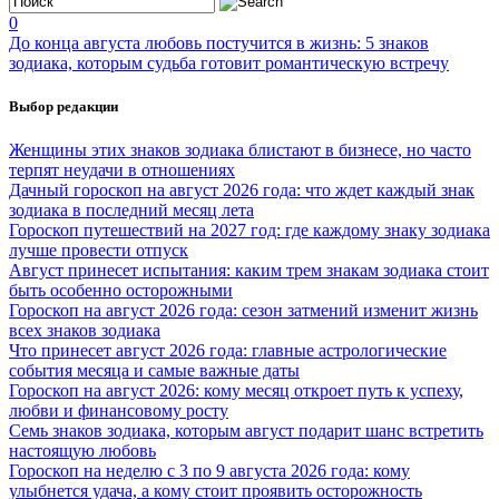
0
До конца августа любовь постучится в жизнь: 5 знаков
зодиака, которым судьба готовит романтическую встречу
Выбор редакции
Женщины этих знаков зодиака блистают в бизнесе, но часто
терпят неудачи в отношениях
Дачный гороскоп на август 2026 года: что ждет каждый знак
зодиака в последний месяц лета
Гороскоп путешествий на 2027 год: где каждому знаку зодиака
лучше провести отпуск
Август принесет испытания: каким трем знакам зодиака стоит
быть особенно осторожными
Гороскоп на август 2026 года: сезон затмений изменит жизнь
всех знаков зодиака
Что принесет август 2026 года: главные астрологические
события месяца и самые важные даты
Гороскоп на август 2026: кому месяц откроет путь к успеху,
любви и финансовому росту
Семь знаков зодиака, которым август подарит шанс встретить
настоящую любовь
Гороскоп на неделю с 3 по 9 августа 2026 года: кому
улыбнется удача, а кому стоит проявить осторожность