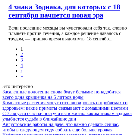
4 знака Зодиака, для которых с 18
сентября начнется новая эра
Если последние месяцы вы чувствовали себя так, словно
плывете против течения, а каждое решение давалось с
трудом, — пришло время выдохнуть. 18 сентябр...
1
2
3
4
›
»
Это интересно
Засаленные полотенца снова будут белыми: понадобится
всего одна крышечка на 5 литров воды
Комнатные растения могут сигнализировать о проблемах со
здоровьем: какие приметы связывают с домашними цветами
С 7 августа счастье постучится в жизнь: каким знакам зодиака
улыбнется судьба в ближайшие дни
Августовские работы на даче: что важно сделать сейчас,
чтобы в следующем году собрать еще больше урожая