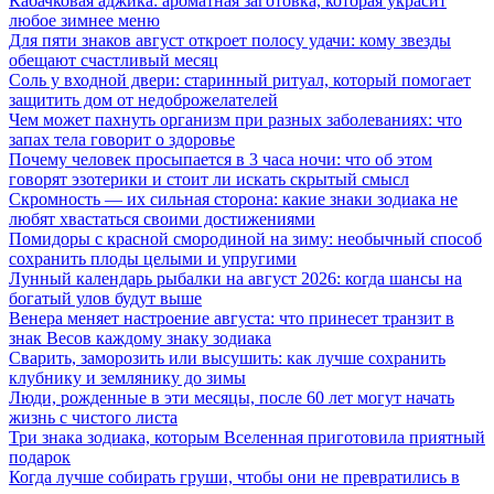
Кабачковая аджика: ароматная заготовка, которая украсит
любое зимнее меню
Для пяти знаков август откроет полосу удачи: кому звезды
обещают счастливый месяц
Соль у входной двери: старинный ритуал, который помогает
защитить дом от недоброжелателей
Чем может пахнуть организм при разных заболеваниях: что
запах тела говорит о здоровье
Почему человек просыпается в 3 часа ночи: что об этом
говорят эзотерики и стоит ли искать скрытый смысл
Скромность — их сильная сторона: какие знаки зодиака не
любят хвастаться своими достижениями
Помидоры с красной смородиной на зиму: необычный способ
сохранить плоды целыми и упругими
Лунный календарь рыбалки на август 2026: когда шансы на
богатый улов будут выше
Венера меняет настроение августа: что принесет транзит в
знак Весов каждому знаку зодиака
Сварить, заморозить или высушить: как лучше сохранить
клубнику и землянику до зимы
Люди, рожденные в эти месяцы, после 60 лет могут начать
жизнь с чистого листа
Три знака зодиака, которым Вселенная приготовила приятный
подарок
Когда лучше собирать груши, чтобы они не превратились в