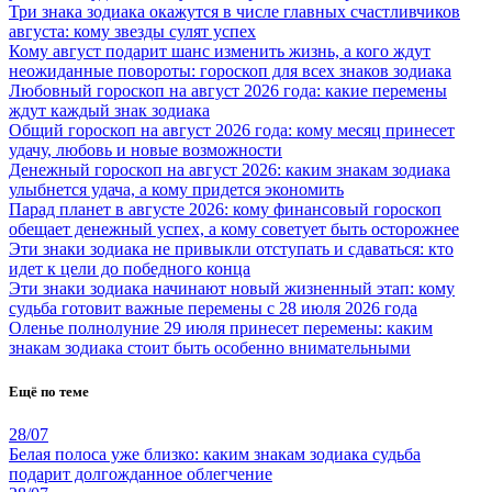
Три знака зодиака окажутся в числе главных счастливчиков
августа: кому звезды сулят успех
Кому август подарит шанс изменить жизнь, а кого ждут
неожиданные повороты: гороскоп для всех знаков зодиака
Любовный гороскоп на август 2026 года: какие перемены
ждут каждый знак зодиака
Общий гороскоп на август 2026 года: кому месяц принесет
удачу, любовь и новые возможности
Денежный гороскоп на август 2026: каким знакам зодиака
улыбнется удача, а кому придется экономить
Парад планет в августе 2026: кому финансовый гороскоп
обещает денежный успех, а кому советует быть осторожнее
Эти знаки зодиака не привыкли отступать и сдаваться: кто
идет к цели до победного конца
Эти знаки зодиака начинают новый жизненный этап: кому
судьба готовит важные перемены с 28 июля 2026 года
Оленье полнолуние 29 июля принесет перемены: каким
знакам зодиака стоит быть особенно внимательными
Ещё по теме
28/07
Белая полоса уже близко: каким знакам зодиака судьба
подарит долгожданное облегчение