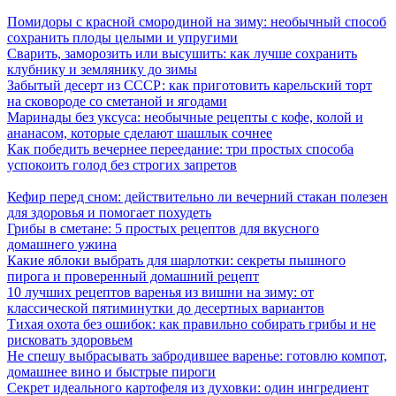
Помидоры с красной смородиной на зиму: необычный способ
сохранить плоды целыми и упругими
Сварить, заморозить или высушить: как лучше сохранить
клубнику и землянику до зимы
Забытый десерт из СССР: как приготовить карельский торт
на сковороде со сметаной и ягодами
Маринады без уксуса: необычные рецепты с кофе, колой и
ананасом, которые сделают шашлык сочнее
Как победить вечернее переедание: три простых способа
успокоить голод без строгих запретов
Кефир перед сном: действительно ли вечерний стакан полезен
для здоровья и помогает похудеть
Грибы в сметане: 5 простых рецептов для вкусного
домашнего ужина
Какие яблоки выбрать для шарлотки: секреты пышного
пирога и проверенный домашний рецепт
10 лучших рецептов варенья из вишни на зиму: от
классической пятиминутки до десертных вариантов
Тихая охота без ошибок: как правильно собирать грибы и не
рисковать здоровьем
Не спешу выбрасывать забродившее варенье: готовлю компот,
домашнее вино и быстрые пироги
Секрет идеального картофеля из духовки: один ингредиент