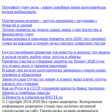
Потеряете удачу рода – какие семейные вещи категорически
нельзя выбрасывать
Притягиваем везение – ритуал прощания с неудачами с
бумагой и свечой
Летние приметы на деньги: какие знаки сулят богатство и
финансовую удачу
Божья коровка и народные приметы лета 2026: что означают
точки на крыльях и почему жука считают символом счастья
Гид по свадебным приметам для невесты и жениха: что можно
и нельзя делать, выбор даты, погода и обряды
Приметы счастья и страшные запреты на Троицу 2026 года:
что нужно знать о древнем празднике
В какие дни недели категорически запрещено стирать вещи:
приметы и объяснения
Зачем русские стучат по дереву и плюют через плечо: откуда
взялись эти суеверия
Как на Руси и в СССР сохраняли крепость брака: традиции,
обряды и семейные смыслы
© Copyright 2014-2026 Все права защищены. Копирование
информации разрешено только при наличии активной
гиперссылки на сайт. Гиперссылка должна размещаться