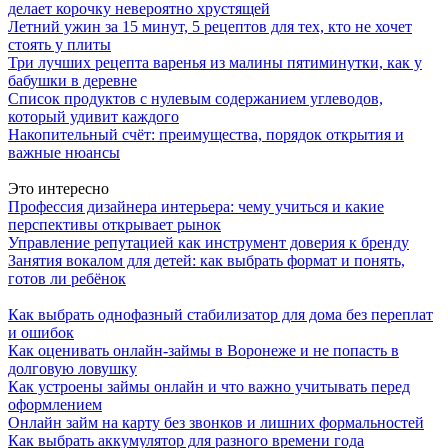
делает корочку невероятно хрустящей
Летний ужин за 15 минут, 5 рецептов для тех, кто не хочет
стоять у плиты
Три лучших рецепта варенья из малины пятиминутки, как у
бабушки в деревне
Список продуктов с нулевым содержанием углеводов,
который удивит каждого
Накопительный счёт: преимущества, порядок открытия и
важные нюансы
Это интересно
Профессия дизайнера интерьера: чему учиться и какие
перспективы открывает рынок
Управление репутацией как инструмент доверия к бренду
Занятия вокалом для детей: как выбрать формат и понять,
готов ли ребёнок
Как выбрать однофазный стабилизатор для дома без переплат
и ошибок
Как оценивать онлайн-займы в Воронеже и не попасть в
долговую ловушку
Как устроены займы онлайн и что важно учитывать перед
оформлением
Онлайн займ на карту без звонков и лишних формальностей
Как выбрать аккумулятор для разного времени года