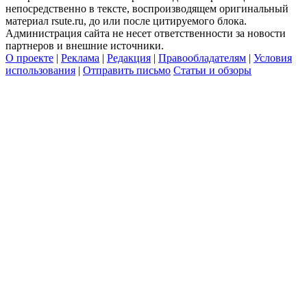
непосредственно в тексте, воспроизводящем оригинальный
материал rsute.ru, до или после цитируемого блока.
Администрация сайта не несет ответственности за новости
партнеров и внешние источники.
О проекте
|
Реклама
|
Редакция
|
Правообладателям
|
Условия
использования
|
Отправить письмо
Статьи и обзоры