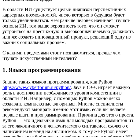
В области ИИ существует целый диапазон перспективных
карьерных возможностей, число которых в будущем будет
только увеличиваться. Чем раньше человек начинает изучать
основы ИИ, тем выше вероятность того, что он сможет
устроиться на престижную и высокооплачиваемую должность
или же создать инновационный продукт, решающий одну из
важных социальных проблем.
С какими предметами стоит познакомиться, прежде чем
изучать искусственный интеллект?
1. Языки программирования
Знание таких языков программирования, как Python
https://www.cyberforum.ru/python/
, Java и C++, играет важную
роль в достижении необходимого уровня компетенции в
области ИИ. Например, с помощью Python можно легко
создавать комплексные алгоритмы. Многие специалисты
рекомендуют выбирать именно этот язык, если вы делаете
первые шаги в программировании. Причина для этого проста,
Python — это идеальный язык для молодых программистов из-
за его лаконичного и легкочитаемого синтаксиса, схожего с
написанием команд на английском. К тому же Python имеет
разнообразные библиотеки, особенно полезные в области ИИ