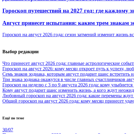
Гороскоп путешествий на 2027 год: где каждому з
Август принесет испытания: каким трем знакам 
Гороскоп на август 2026 года: сезон затмений изменит жизнь вс
Выбор редакции
Что принесет август 2026 года: главные астрологические собы
Гороскоп на август 2026: кому месяц откроет путь к успеху, л
Семь знаков зодиака, которым август подарит шанс встретить
Три знака зодиака окажутся в числе главных счастливчиков авгу
Гороскоп на неделю с 3 по 9 августа 2026 года: кому улыбнется
Кому август подарит шанс изменить жизнь, а кого ждут неожид
Любовный гороскоп на август 2026 года: какие перемены ждут
Общий гороскоп на август 2026 года: кому месяц принесет уда
Ещё по теме
30/07