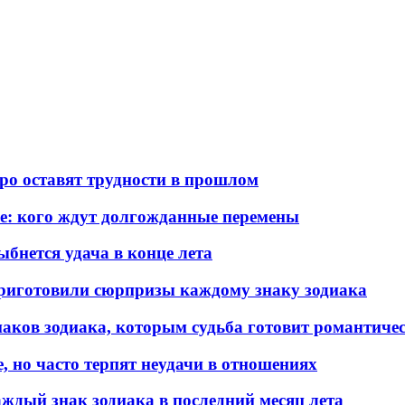
оро оставят трудности в прошлом
ье: кого ждут долгожданные перемены
ыбнется удача в конце лета
 приготовили сюрпризы каждому знаку зодиака
знаков зодиака, которым судьба готовит романтиче
, но часто терпят неудачи в отношениях
аждый знак зодиака в последний месяц лета