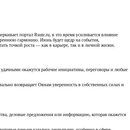
ркивает портал Rsute.ru, в это время усиливается влияние
утреннюю гармонию. Июнь будет щедр на события,
ать точкой роста — как в карьере, так и в личной жизни.
но удачными окажутся рабочие инициативы, переговоры и любые
вально возвращает Овнам уверенность в собственных силах и
тва, деловые предложения или информацию, которая окажется
 которые раньше казались закрытыми, особенно в сфере