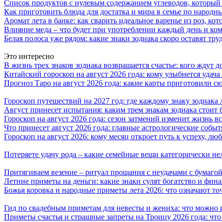
Список продуктов с нулевым содержанием углеводов, который
Как приготовить блюда для достатка и мира в семье по народн
Аромат лета в банке: как сварить идеальное варенье из роз, кот
Влияние меда – что будет при употреблении каждый день и ко
Белая полоса уже рядом: какие знаки зодиака скоро оставят тр
Это интересно
В жизнь трех знаков зодиака возвращается счастье: кого ждут
Китайский гороскоп на август 2026 года: кому улыбнется удача 
Прогноз Таро на август 2026 года: какие карты приготовили с
Гороскоп путешествий на 2027 год: где каждому знаку зодиака
Август принесет испытания: каким трем знакам зодиака стоит
Гороскоп на август 2026 года: сезон затмений изменит жизнь вс
Что принесет август 2026 года: главные астрологические собы
Гороскоп на август 2026: кому месяц откроет путь к успеху, л
Потеряете удачу рода – какие семейные вещи категорически не
Притягиваем везение – ритуал прощания с неудачами с бумагой
Летние приметы на деньги: какие знаки сулят богатство и фин
Божья коровка и народные приметы лета 2026: что означают то
Гид по свадебным приметам для невесты и жениха: что можно и
Приметы счастья и страшные запреты на Троицу 2026 года: что