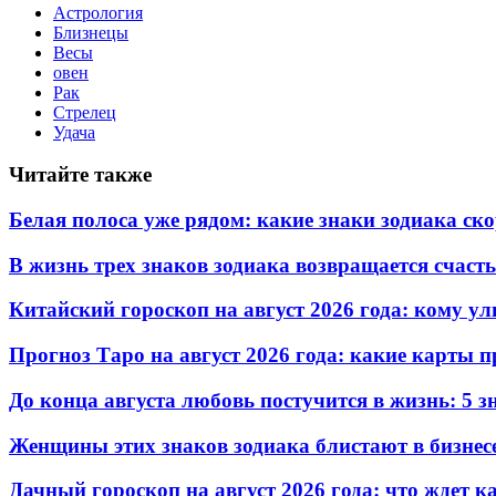
Астрология
Близнецы
Весы
овен
Рак
Стрелец
Удача
Читайте также
Белая полоса уже рядом: какие знаки зодиака ск
В жизнь трех знаков зодиака возвращается счаст
Китайский гороскоп на август 2026 года: кому ул
Прогноз Таро на август 2026 года: какие карты
До конца августа любовь постучится в жизнь: 5 
Женщины этих знаков зодиака блистают в бизнесе
Дачный гороскоп на август 2026 года: что ждет к