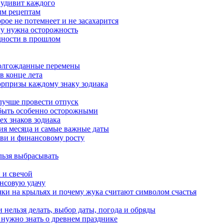
 удивит каждого
ым рецептам
орое не потемнеет и не засахарится
му нужна осторожность
удности в прошлом
 долгожданные перемены
в конце лета
юрпризы каждому знаку зодиака
 лучше провести отпуск
 быть особенно осторожными
ех знаков зодиака
тия месяца и самые важные даты
юбви и финансовому росту
льзя выбрасывать
 и свечой
ансовую удачу
чки на крыльях и почему жука считают символом счастья
 нельзя делать, выбор даты, погода и обряды
 нужно знать о древнем празднике