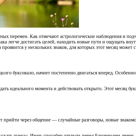
тных перемен. Как отмечают астрологические наблюдения и подче
ака легче достигать целей, находить новые пути и ощущать вн
роявится у нескольких знаков, для которых этот месяц может ст
о долго буксовало, начнет постепенно двигаться вперед. Особен
ть идеального момента и действовать открыто. Этот месяц бук
 прийти через общение — случайные разговоры, новые знакомс
пускать шансы. Июнь способен открыть перед Близнецами двери,