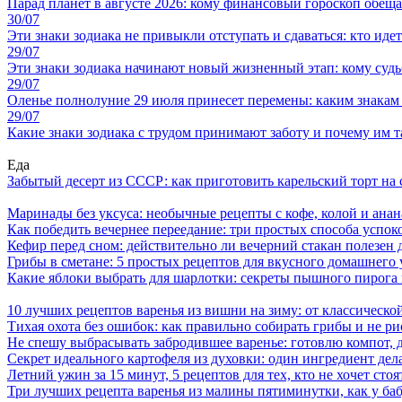
Парад планет в августе 2026: кому финансовый гороскоп обеща
30/07
Эти знаки зодиака не привыкли отступать и сдаваться: кто иде
29/07
Эти знаки зодиака начинают новый жизненный этап: кому судь
29/07
Оленье полнолуние 29 июля принесет перемены: каким знакам
29/07
Какие знаки зодиака с трудом принимают заботу и почему им т
Еда
Забытый десерт из СССР: как приготовить карельский торт на 
Маринады без уксуса: необычные рецепты с кофе, колой и ана
Как победить вечернее переедание: три простых способа успоко
Кефир перед сном: действительно ли вечерний стакан полезен д
Грибы в сметане: 5 простых рецептов для вкусного домашнего
Какие яблоки выбрать для шарлотки: секреты пышного пирог
10 лучших рецептов варенья из вишни на зиму: от классическ
Тихая охота без ошибок: как правильно собирать грибы и не ри
Не спешу выбрасывать забродившее варенье: готовлю компот,
Секрет идеального картофеля из духовки: один ингредиент дел
Летний ужин за 15 минут, 5 рецептов для тех, кто не хочет сто
Три лучших рецепта варенья из малины пятиминутки, как у ба