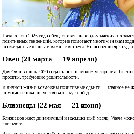
Начало лета 2026 года обещает стать периодом мягких, но заме
позитивных тенденций, которые помогают многим знакам зоди
неожиданные шансы и важные встречи. Но особенно ярко удача п
Овен (21 марта — 19 апреля)
Для Овнов июнь 2026 года станет периодом ускорения. То, чт
проекты, требующие решительности.
В личной жизни возможны позитивные сдвиги — главное не жда
помогает снова почувствовать вкус побед.
Близнецы (22 мая — 21 июня)
Близнецов ждет динамичный и насыщенный месяц. Удача может
ключевой.
Это время, когда важно быть внимательными к деталям и не у