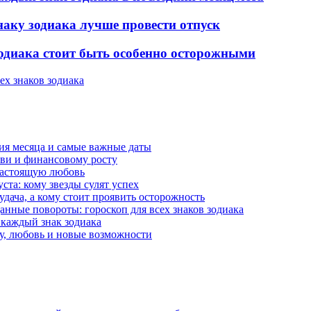
наку зодиака лучше провести отпуск
зодиака стоит быть особенно осторожными
ех знаков зодиака
тия месяца и самые важные даты
юбви и финансовому росту
 настоящую любовь
ста: кому звезды сулят успех
 удача, а кому стоит проявить осторожность
анные повороты: гороскоп для всех знаков зодиака
 каждый знак зодиака
чу, любовь и новые возможности