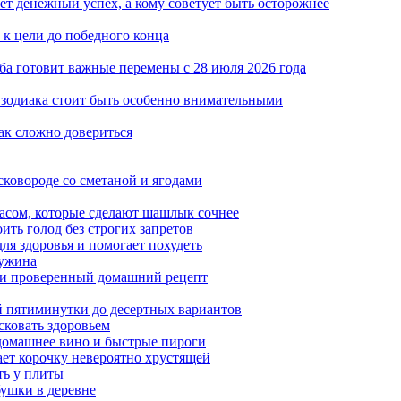
ет денежный успех, а кому советует быть осторожнее
т к цели до победного конца
ба готовит важные перемены с 28 июля 2026 года
 зодиака стоит быть особенно внимательными
ак сложно довериться
сковороде со сметаной и ягодами
насом, которые сделают шашлык сочнее
ить голод без строгих запретов
ля здоровья и помогает похудеть
 ужина
а и проверенный домашний рецепт
ой пятиминутки до десертных вариантов
сковать здоровьем
 домашнее вино и быстрые пироги
ает корочку невероятно хрустящей
ять у плиты
бушки в деревне