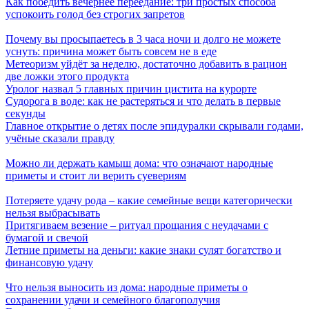
Как победить вечернее переедание: три простых способа
успокоить голод без строгих запретов
Почему вы просыпаетесь в 3 часа ночи и долго не можете
уснуть: причина может быть совсем не в еде
Метеоризм уйдёт за неделю, достаточно добавить в рацион
две ложки этого продукта
Уролог назвал 5 главных причин цистита на курорте
Судорога в воде: как не растеряться и что делать в первые
секунды
Главное открытие о детях после эпидуралки скрывали годами,
учёные сказали правду
Можно ли держать камыш дома: что означают народные
приметы и стоит ли верить суевериям
Потеряете удачу рода – какие семейные вещи категорически
нельзя выбрасывать
Притягиваем везение – ритуал прощания с неудачами с
бумагой и свечой
Летние приметы на деньги: какие знаки сулят богатство и
финансовую удачу
Что нельзя выносить из дома: народные приметы о
сохранении удачи и семейного благополучия