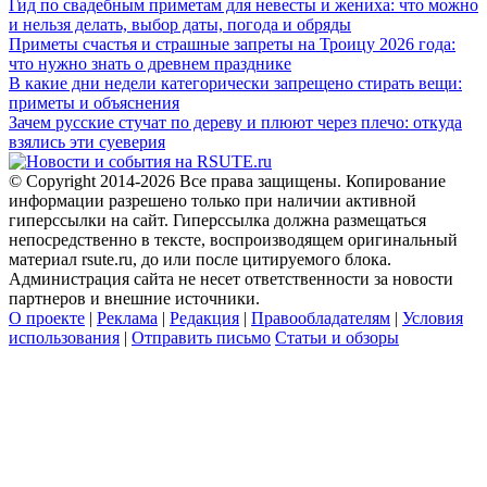
Гид по свадебным приметам для невесты и жениха: что можно
и нельзя делать, выбор даты, погода и обряды
Приметы счастья и страшные запреты на Троицу 2026 года:
что нужно знать о древнем празднике
В какие дни недели категорически запрещено стирать вещи:
приметы и объяснения
Зачем русские стучат по дереву и плюют через плечо: откуда
взялись эти суеверия
© Copyright 2014-2026 Все права защищены. Копирование
информации разрешено только при наличии активной
гиперссылки на сайт. Гиперссылка должна размещаться
непосредственно в тексте, воспроизводящем оригинальный
материал rsute.ru, до или после цитируемого блока.
Администрация сайта не несет ответственности за новости
партнеров и внешние источники.
О проекте
|
Реклама
|
Редакция
|
Правообладателям
|
Условия
использования
|
Отправить письмо
Статьи и обзоры