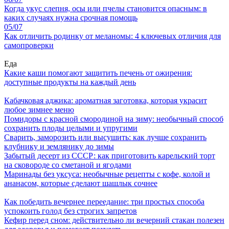
Когда укус слепня, осы или пчелы становится опасным: в
каких случаях нужна срочная помощь
05/07
Как отличить родинку от меланомы: 4 ключевых отличия для
самопроверки
Еда
Какие каши помогают защитить печень от ожирения:
доступные продукты на каждый день
Кабачковая аджика: ароматная заготовка, которая украсит
любое зимнее меню
Помидоры с красной смородиной на зиму: необычный способ
сохранить плоды целыми и упругими
Сварить, заморозить или высушить: как лучше сохранить
клубнику и землянику до зимы
Забытый десерт из СССР: как приготовить карельский торт
на сковороде со сметаной и ягодами
Маринады без уксуса: необычные рецепты с кофе, колой и
ананасом, которые сделают шашлык сочнее
Как победить вечернее переедание: три простых способа
успокоить голод без строгих запретов
Кефир перед сном: действительно ли вечерний стакан полезен