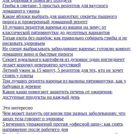
для здоровья и помогает похудеть
Грибы в сметане: 5 простых рецептов для вкусного
домашнего ужина
Какие яблоки выбрать для шарлотки: секреты пышного
пирога и проверенный домашний рецепт
10 лучших рецептов варенья из вишни на зиму: от
классической пятиминутки до десертных вариантов
Тихая охота без ошибок: как правильно собирать грибы и не
рисковать здоровьем
Не спешу выбрасывать забродившее варенье: готовлю компот,
домашнее вино и быстрые пироги
Секрет идеального картофеля из духовки: один ингредиент
делает корочку невероятно хрустящей
Летний ужин за 15 минут, 5 рецептов для тех, кто не хочет
стоять у плиты
Три лучших рецепта варенья из малины пятиминутки, как у
бабушки в деревне
Какие каши помогают защитить печень от ожирения:
доступные продукты на каждый день
Это интересно
Чем может пахнуть организм при разных заболеваниях: что
запах тела говорит о здоровье
5 вечерних упражнений против «офисной шеи»: как снять
напряжение после рабочего дня