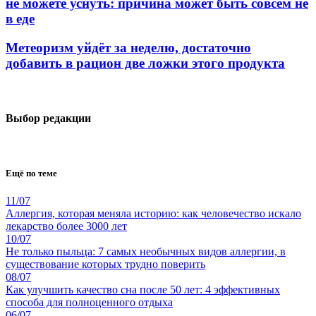
не можете уснуть: причина может быть совсем не
в еде
Метеоризм уйдёт за неделю, достаточно
добавить в рацион две ложки этого продукта
Выбор редакции
Ещё по теме
11/07
Аллергия, которая меняла историю: как человечество искало
лекарство более 3000 лет
10/07
Не только пыльца: 7 самых необычных видов аллергии, в
существование которых трудно поверить
08/07
Как улучшить качество сна после 50 лет: 4 эффективных
способа для полноценного отдыха
06/07