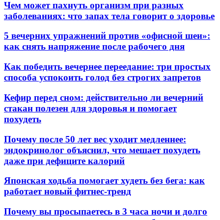
Чем может пахнуть организм при разных
заболеваниях: что запах тела говорит о здоровье
5 вечерних упражнений против «офисной шеи»:
как снять напряжение после рабочего дня
Как победить вечернее переедание: три простых
способа успокоить голод без строгих запретов
Кефир перед сном: действительно ли вечерний
стакан полезен для здоровья и помогает
похудеть
Почему после 50 лет вес уходит медленнее:
эндокринолог объяснил, что мешает похудеть
даже при дефиците калорий
Японская ходьба помогает худеть без бега: как
работает новый фитнес-тренд
Почему вы просыпаетесь в 3 часа ночи и долго