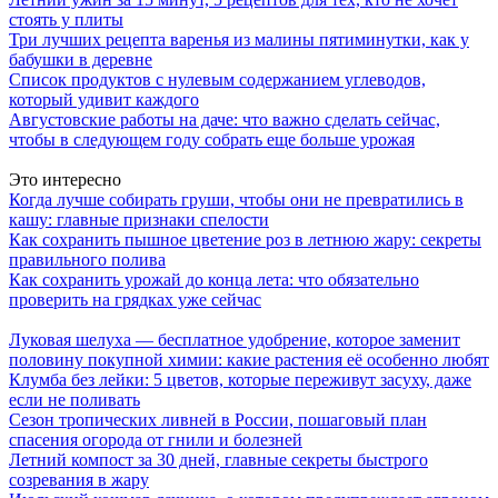
стоять у плиты
Три лучших рецепта варенья из малины пятиминутки, как у
бабушки в деревне
Список продуктов с нулевым содержанием углеводов,
который удивит каждого
Августовские работы на даче: что важно сделать сейчас,
чтобы в следующем году собрать еще больше урожая
Это интересно
Когда лучше собирать груши, чтобы они не превратились в
кашу: главные признаки спелости
Как сохранить пышное цветение роз в летнюю жару: секреты
правильного полива
Как сохранить урожай до конца лета: что обязательно
проверить на грядках уже сейчас
Луковая шелуха — бесплатное удобрение, которое заменит
половину покупной химии: какие растения её особенно любят
Клумба без лейки: 5 цветов, которые переживут засуху, даже
если не поливать
Сезон тропических ливней в России, пошаговый план
спасения огорода от гнили и болезней
Летний компост за 30 дней, главные секреты быстрого
созревания в жару