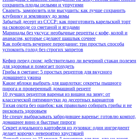
сохранить плоды целыми и упругими
Сварить, заморозить или высушить: как лучше сохранить
клубнику и землянику до зимы
Забытый десерт из СССР: как приготовить карельский торт
на сковороде со сметаной и ягодами
Маринады без уксуса: необычные рецепты с кофе, колой и
ананасом, которые сделают шашлык сочнее
Как победить вечернее переедание: три простых способа
успокоить голод без строгих запретов
Кефир перед сном: действительно ли вечерний стакан полезен
для здоровья и помогает похудеть
Грибы в сметане: 5 простых рецептов для вкусного
домашнего ужина
Какие яблоки выбрать для шарлотки: секреты пышного
пирога и проверенный домашний рецепт
10 лучших рецептов варенья из вишни на зиму: от
классической пятиминутки до десертных вариантов
Тихая охота без ошибок: как правильно собирать грибы и не
рисковать здоровьем
Не спешу выбрасывать забродившее варенье: готовлю компот,
домашнее вино и быстрые пироги
Секрет идеального картофеля из духовки: один ингредиент
делает корочку невероятно хрустящей
Летний ужин за 15 минут, 5 рецептов для тех, кто не хочет