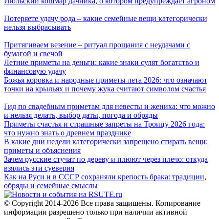
Июльский кошмар дачника, о котором предупреждает агроном
Потеряете удачу рода – какие семейные вещи категорически
нельзя выбрасывать
Притягиваем везение – ритуал прощания с неудачами с
бумагой и свечой
Летние приметы на деньги: какие знаки сулят богатство и
финансовую удачу
Божья коровка и народные приметы лета 2026: что означают
точки на крыльях и почему жука считают символом счастья
Гид по свадебным приметам для невесты и жениха: что можно
и нельзя делать, выбор даты, погода и обряды
Приметы счастья и страшные запреты на Троицу 2026 года:
что нужно знать о древнем празднике
В какие дни недели категорически запрещено стирать вещи:
приметы и объяснения
Зачем русские стучат по дереву и плюют через плечо: откуда
взялись эти суеверия
Как на Руси и в СССР сохраняли крепость брака: традиции,
обряды и семейные смыслы
© Copyright 2014-2026 Все права защищены. Копирование
информации разрешено только при наличии активной