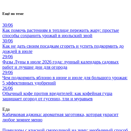
Ещё по теме
30/06
Как помочь растениям в теплице пережить жару: простые
способы сохранить урожай в июльский зной
30/06
Как не дать своим посадкам сгореть и успеть подкормить до
дождей в июле
29/06
Фазы Луны в июле 2026 года: лунный календарь садовых
работ и лучшие дни для огорода
29/06
Чем подкормить яблоню в июне и июле для большого урожая:
5 эффективных удобрений
26/06
Обычный кофе против вредителей: как кофейная гуща
защищает огород от гусениц, тли и муравьев
Еда
Кабачковая аджика: ароматная заготовка, которая украсит
любое зимнее меню
Помидоры с красной смородиной на зиму: необычный способ