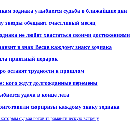
знакам зодиака улыбнется судьба в ближайшие дни
ому звезды обещают счастливый месяц
зодиака не любят хвастаться своими достижениями
транзит в знак Весов каждому знаку зодиака
вила приятный подарок
оро оставят трудности в прошлом
ье: кого ждут долгожданные перемены
ыбнется удача в конце лета
 приготовили сюрпризы каждому знаку зодиака
, которым судьба готовит романтическую встречу