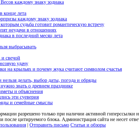
к Весов каждому знаку зодиака
в конце лета
юрпризы каждому знаку зодиака
, которым судьба готовит романтическую встречу
рпят неудачи в отношениях
диака в последний месяц лета
льзя выбрасывать
 и свечой
ансовую удачу
чки на крыльях и почему жука считают символом счастья
 нельзя делать, выбор даты, погода и обряды
 нужно знать о древнем празднике
риметы и объяснения
ялись эти суеверия
бряды и семейные смыслы
рмации разрешено только при наличии активной гиперссылки на
или после цитируемого блока. Администрация сайта не несет отв
пользования
|
Отправить письмо
Статьи и обзоры