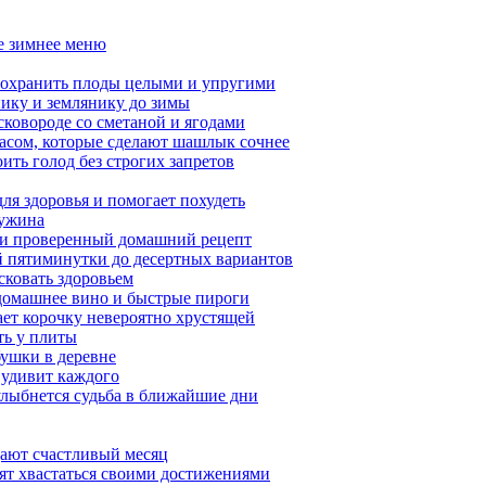
ое зимнее меню
сохранить плоды целыми и упругими
нику и землянику до зимы
сковороде со сметаной и ягодами
насом, которые сделают шашлык сочнее
ить голод без строгих запретов
ля здоровья и помогает похудеть
 ужина
а и проверенный домашний рецепт
ой пятиминутки до десертных вариантов
сковать здоровьем
 домашнее вино и быстрые пироги
ает корочку невероятно хрустящей
ять у плиты
бушки в деревне
 удивит каждого
 улыбнется судьба в ближайшие дни
ещают счастливый месяц
бят хвастаться своими достижениями