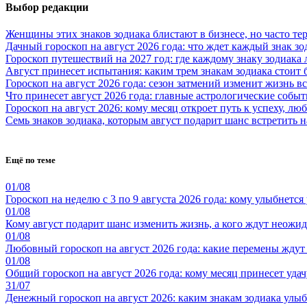
Выбор редакции
Женщины этих знаков зодиака блистают в бизнесе, но часто те
Дачный гороскоп на август 2026 года: что ждет каждый знак зо
Гороскоп путешествий на 2027 год: где каждому знаку зодиака
Август принесет испытания: каким трем знакам зодиака стоит
Гороскоп на август 2026 года: сезон затмений изменит жизнь вс
Что принесет август 2026 года: главные астрологические собы
Гороскоп на август 2026: кому месяц откроет путь к успеху, л
Семь знаков зодиака, которым август подарит шанс встретить
Ещё по теме
01/08
Гороскоп на неделю с 3 по 9 августа 2026 года: кому улыбнется
01/08
Кому август подарит шанс изменить жизнь, а кого ждут неожид
01/08
Любовный гороскоп на август 2026 года: какие перемены ждут
01/08
Общий гороскоп на август 2026 года: кому месяц принесет уда
31/07
Денежный гороскоп на август 2026: каким знакам зодиака улыбн