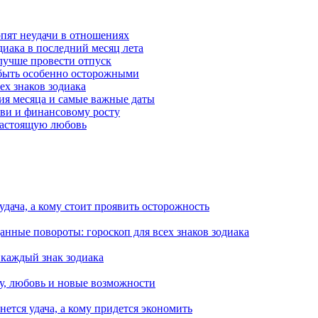
рпят неудачи в отношениях
диака в последний месяц лета
 лучше провести отпуск
 быть особенно осторожными
ех знаков зодиака
тия месяца и самые важные даты
юбви и финансовому росту
 настоящую любовь
 удача, а кому стоит проявить осторожность
анные повороты: гороскоп для всех знаков зодиака
 каждый знак зодиака
чу, любовь и новые возможности
ется удача, а кому придется экономить