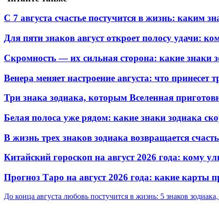
С 7 августа счастье постучится в жизнь: каким 
Для пяти знаков август откроет полосу удачи: к
Скромность — их сильная сторона: какие знаки 
Венера меняет настроение августа: что принесет 
Три знака зодиака, которым Вселенная пригото
Белая полоса уже рядом: какие знаки зодиака ск
В жизнь трех знаков зодиака возвращается счаст
Китайский гороскоп на август 2026 года: кому ул
Прогноз Таро на август 2026 года: какие карты
До конца августа любовь постучится в жизнь: 5 знаков зодиака