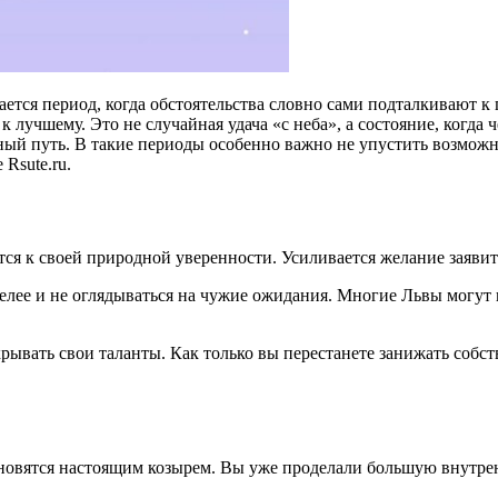
ается период, когда обстоятельства словно сами подталкивают к
 лучшему. Это не случайная удача «с неба», а состояние, когда 
нный путь. В такие периоды особенно важно не упустить возмо
Rsute.ru.
я к своей природной уверенности. Усиливается желание заявить 
мелее и не оглядываться на чужие ожидания. Многие Львы могут
крывать свои таланты. Как только вы перестанете занижать соб
становятся настоящим козырем. Вы уже проделали большую внутр