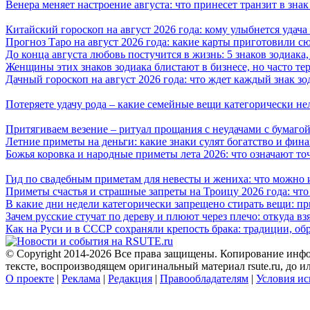
Венера меняет настроение августа: что принесет транзит в зна
Китайский гороскоп на август 2026 года: кому улыбнется удача 
Прогноз Таро на август 2026 года: какие карты приготовили с
До конца августа любовь постучится в жизнь: 5 знаков зодиака
Женщины этих знаков зодиака блистают в бизнесе, но часто те
Дачный гороскоп на август 2026 года: что ждет каждый знак зо
Потеряете удачу рода – какие семейные вещи категорически не
Притягиваем везение – ритуал прощания с неудачами с бумагой
Летние приметы на деньги: какие знаки сулят богатство и фин
Божья коровка и народные приметы лета 2026: что означают то
Гид по свадебным приметам для невесты и жениха: что можно и
Приметы счастья и страшные запреты на Троицу 2026 года: что
В какие дни недели категорически запрещено стирать вещи: п
Зачем русские стучат по дереву и плюют через плечо: откуда вз
Как на Руси и в СССР сохраняли крепость брака: традиции, о
© Copyright 2014-2026 Все права защищены. Копирование инфо
тексте, воспроизводящем оригинальный материал rsute.ru, до 
О проекте
|
Реклама
|
Редакция
|
Правообладателям
|
Условия ис