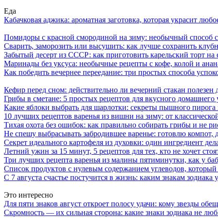
Еда
Кабачковая аджика: ароматная заготовка, которая украсит люб
Помидоры с красной смородиной на зиму: необычный способ 
Сварить, заморозить или высушить: как лучше сохранить клуб
Забытый десерт из СССР: как приготовить карельский торт на 
Маринады без уксуса: необычные рецепты с кофе, колой и ана
Как победить вечернее переедание: три простых способа успоко
Кефир перед сном: действительно ли вечерний стакан полезен д
Грибы в сметане: 5 простых рецептов для вкусного домашнего
Какие яблоки выбрать для шарлотки: секреты пышного пирог
10 лучших рецептов варенья из вишни на зиму: от классическ
Тихая охота без ошибок: как правильно собирать грибы и не ри
Не спешу выбрасывать забродившее варенье: готовлю компот,
Секрет идеального картофеля из духовки: один ингредиент дел
Летний ужин за 15 минут, 5 рецептов для тех, кто не хочет сто
Три лучших рецепта варенья из малины пятиминутки, как у ба
Список продуктов с нулевым содержанием углеводов, который
С 7 августа счастье постучится в жизнь: каким знакам зодиака
Это интересно
Для пяти знаков август откроет полосу удачи: кому звезды об
Скромность — их сильная сторона: какие знаки зодиака не лю