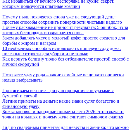
Как избавиться от вечного беспорядка на кухне: секрет,
которым пользуются опытные хозяйки
Почему пыль появляется снова уже на следующий день:
простые способы сохранить поверхности чистыми надолго
Почему расхламление не приносит результата: 5 ошибок, из-за
которых беспорядок возвращается снова
Зачем добавлять уксус в молотый кофе: простое средство для
борьбы с жиром и нагаром
10 необычных способов использовать пищевую соду дома:
полезные хитрости для уборки и не только
Как вернуть белизну тюлю без отбеливателя: простой способ с
яичной скорлупой
Потеряете удачу рода – какие семейные вещи категорически
нельзя выбрасывать
Притягиваем везение – ритуал прощания с неудачами с
бумагой и свечой
Летние приметы на деньги: какие знаки сулят богатство и
финансовую удачу
Божья коровка и народные приметы лета 2026: что означают
точки на крыльях и почему жука считают символом счастья
Гид по свадебным приметам для невесты и жениха: что можно