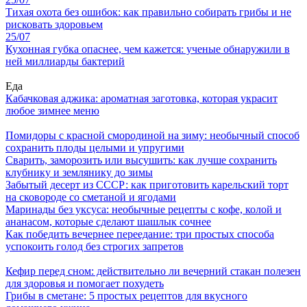
Тихая охота без ошибок: как правильно собирать грибы и не
рисковать здоровьем
25/07
Кухонная губка опаснее, чем кажется: ученые обнаружили в
ней миллиарды бактерий
Еда
Кабачковая аджика: ароматная заготовка, которая украсит
любое зимнее меню
Помидоры с красной смородиной на зиму: необычный способ
сохранить плоды целыми и упругими
Сварить, заморозить или высушить: как лучше сохранить
клубнику и землянику до зимы
Забытый десерт из СССР: как приготовить карельский торт
на сковороде со сметаной и ягодами
Маринады без уксуса: необычные рецепты с кофе, колой и
ананасом, которые сделают шашлык сочнее
Как победить вечернее переедание: три простых способа
успокоить голод без строгих запретов
Кефир перед сном: действительно ли вечерний стакан полезен
для здоровья и помогает похудеть
Грибы в сметане: 5 простых рецептов для вкусного