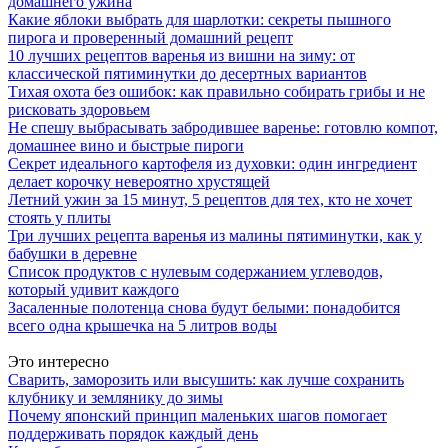
домашнего ужина
Какие яблоки выбрать для шарлотки: секреты пышного
пирога и проверенный домашний рецепт
10 лучших рецептов варенья из вишни на зиму: от
классической пятиминутки до десертных вариантов
Тихая охота без ошибок: как правильно собирать грибы и не
рисковать здоровьем
Не спешу выбрасывать забродившее варенье: готовлю компот,
домашнее вино и быстрые пироги
Секрет идеального картофеля из духовки: один ингредиент
делает корочку невероятно хрустящей
Летний ужин за 15 минут, 5 рецептов для тех, кто не хочет
стоять у плиты
Три лучших рецепта варенья из малины пятиминутки, как у
бабушки в деревне
Список продуктов с нулевым содержанием углеводов,
который удивит каждого
Засаленные полотенца снова будут белыми: понадобится
всего одна крышечка на 5 литров воды
Это интересно
Сварить, заморозить или высушить: как лучше сохранить
клубнику и землянику до зимы
Почему японский принцип маленьких шагов помогает
поддерживать порядок каждый день