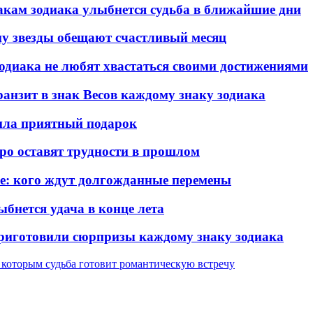
знакам зодиака улыбнется судьба в ближайшие дни
ому звезды обещают счастливый месяц
зодиака не любят хвастаться своими достижениями
транзит в знак Весов каждому знаку зодиака
вила приятный подарок
оро оставят трудности в прошлом
ье: кого ждут долгожданные перемены
ыбнется удача в конце лета
 приготовили сюрпризы каждому знаку зодиака
, которым судьба готовит романтическую встречу