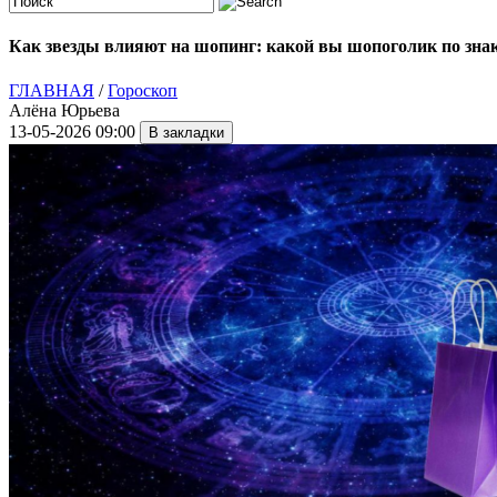
Как звезды влияют на шопинг: какой вы шопоголик по знак
ГЛАВНАЯ
/
Гороскоп
Алёна Юрьева
13-05-2026 09:00