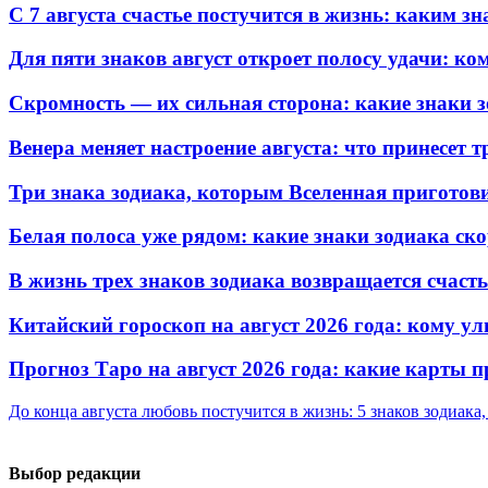
С 7 августа счастье постучится в жизнь: каким 
Для пяти знаков август откроет полосу удачи: к
Скромность — их сильная сторона: какие знаки 
Венера меняет настроение августа: что принесет 
Три знака зодиака, которым Вселенная пригото
Белая полоса уже рядом: какие знаки зодиака ск
В жизнь трех знаков зодиака возвращается счаст
Китайский гороскоп на август 2026 года: кому ул
Прогноз Таро на август 2026 года: какие карты
До конца августа любовь постучится в жизнь: 5 знаков зодиака
Выбор редакции