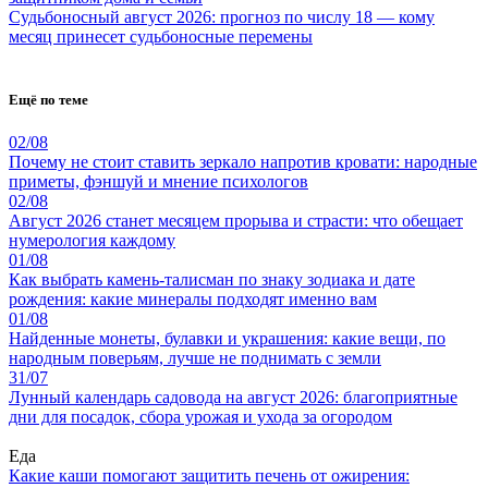
Судьбоносный август 2026: прогноз по числу 18 — кому
месяц принесет судьбоносные перемены
Ещё по теме
02/08
Почему не стоит ставить зеркало напротив кровати: народные
приметы, фэншуй и мнение психологов
02/08
Август 2026 станет месяцем прорыва и страсти: что обещает
нумерология каждому
01/08
Как выбрать камень-талисман по знаку зодиака и дате
рождения: какие минералы подходят именно вам
01/08
Найденные монеты, булавки и украшения: какие вещи, по
народным поверьям, лучше не поднимать с земли
31/07
Лунный календарь садовода на август 2026: благоприятные
дни для посадок, сбора урожая и ухода за огородом
Еда
Какие каши помогают защитить печень от ожирения: