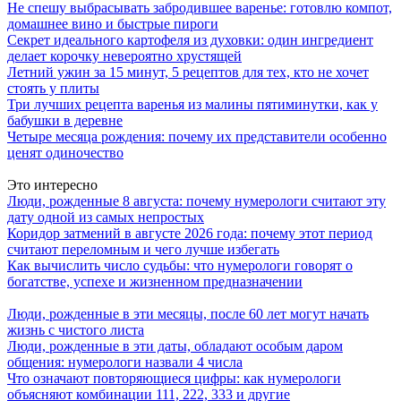
Не спешу выбрасывать забродившее варенье: готовлю компот,
домашнее вино и быстрые пироги
Секрет идеального картофеля из духовки: один ингредиент
делает корочку невероятно хрустящей
Летний ужин за 15 минут, 5 рецептов для тех, кто не хочет
стоять у плиты
Три лучших рецепта варенья из малины пятиминутки, как у
бабушки в деревне
Четыре месяца рождения: почему их представители особенно
ценят одиночество
Это интересно
Люди, рожденные 8 августа: почему нумерологи считают эту
дату одной из самых непростых
Коридор затмений в августе 2026 года: почему этот период
считают переломным и чего лучше избегать
Как вычислить число судьбы: что нумерологи говорят о
богатстве, успехе и жизненном предназначении
Люди, рожденные в эти месяцы, после 60 лет могут начать
жизнь с чистого листа
Люди, рожденные в эти даты, обладают особым даром
общения: нумерологи назвали 4 числа
Что означают повторяющиеся цифры: как нумерологи
объясняют комбинации 111, 222, 333 и другие