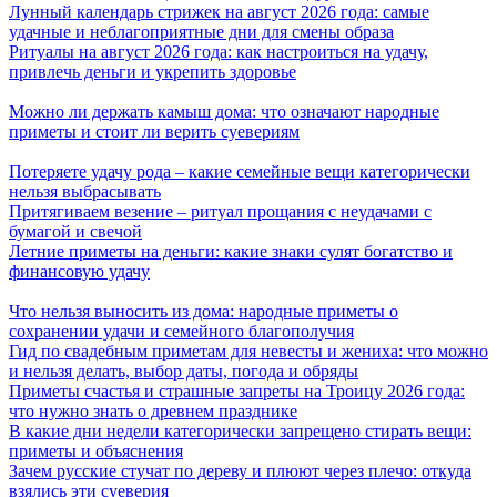
Лунный календарь стрижек на август 2026 года: самые
удачные и неблагоприятные дни для смены образа
Ритуалы на август 2026 года: как настроиться на удачу,
привлечь деньги и укрепить здоровье
Можно ли держать камыш дома: что означают народные
приметы и стоит ли верить суевериям
Потеряете удачу рода – какие семейные вещи категорически
нельзя выбрасывать
Притягиваем везение – ритуал прощания с неудачами с
бумагой и свечой
Летние приметы на деньги: какие знаки сулят богатство и
финансовую удачу
Что нельзя выносить из дома: народные приметы о
сохранении удачи и семейного благополучия
Гид по свадебным приметам для невесты и жениха: что можно
и нельзя делать, выбор даты, погода и обряды
Приметы счастья и страшные запреты на Троицу 2026 года:
что нужно знать о древнем празднике
В какие дни недели категорически запрещено стирать вещи:
приметы и объяснения
Зачем русские стучат по дереву и плюют через плечо: откуда
взялись эти суеверия