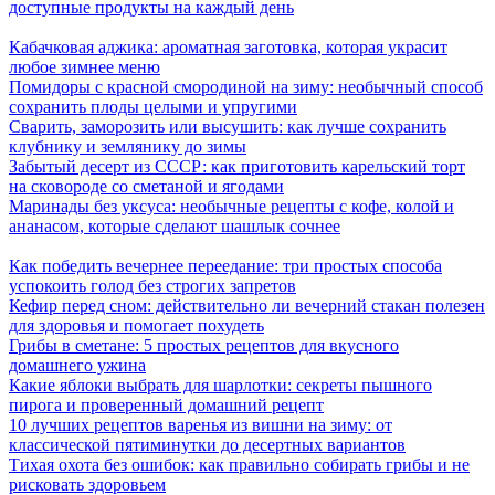
доступные продукты на каждый день
Кабачковая аджика: ароматная заготовка, которая украсит
любое зимнее меню
Помидоры с красной смородиной на зиму: необычный способ
сохранить плоды целыми и упругими
Сварить, заморозить или высушить: как лучше сохранить
клубнику и землянику до зимы
Забытый десерт из СССР: как приготовить карельский торт
на сковороде со сметаной и ягодами
Маринады без уксуса: необычные рецепты с кофе, колой и
ананасом, которые сделают шашлык сочнее
Как победить вечернее переедание: три простых способа
успокоить голод без строгих запретов
Кефир перед сном: действительно ли вечерний стакан полезен
для здоровья и помогает похудеть
Грибы в сметане: 5 простых рецептов для вкусного
домашнего ужина
Какие яблоки выбрать для шарлотки: секреты пышного
пирога и проверенный домашний рецепт
10 лучших рецептов варенья из вишни на зиму: от
классической пятиминутки до десертных вариантов
Тихая охота без ошибок: как правильно собирать грибы и не
рисковать здоровьем