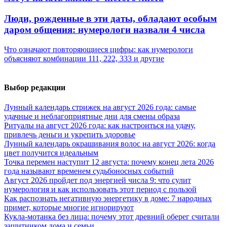
Люди, рожденные в эти даты, обладают особым
даром общения: нумерологи назвали 4 числа
Что означают повторяющиеся цифры: как нумерологи
объясняют комбинации 111, 222, 333 и другие
Выбор редакции
Лунный календарь стрижек на август 2026 года: самые
удачные и неблагоприятные дни для смены образа
Ритуалы на август 2026 года: как настроиться на удачу,
привлечь деньги и укрепить здоровье
Лунный календарь окрашивания волос на август 2026: когда
цвет получится идеальным
Точка перемен наступит 12 августа: почему конец лета 2026
года называют временем судьбоносных событий
Август 2026 пройдет под энергией числа 9: что сулит
нумерология и как использовать этот период с пользой
Как распознать негативную энергетику в доме: 7 народных
примет, которые многие игнорируют
Кукла-мотанка без лица: почему этот древний оберег считали
защитником дома и семьи