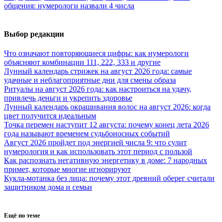
общения: нумерологи назвали 4 числа
Выбор редакции
Что означают повторяющиеся цифры: как нумерологи
объясняют комбинации 111, 222, 333 и другие
Лунный календарь стрижек на август 2026 года: самые
удачные и неблагоприятные дни для смены образа
Ритуалы на август 2026 года: как настроиться на удачу,
привлечь деньги и укрепить здоровье
Лунный календарь окрашивания волос на август 2026: когда
цвет получится идеальным
Точка перемен наступит 12 августа: почему конец лета 2026
года называют временем судьбоносных событий
Август 2026 пройдет под энергией числа 9: что сулит
нумерология и как использовать этот период с пользой
Как распознать негативную энергетику в доме: 7 народных
примет, которые многие игнорируют
Кукла-мотанка без лица: почему этот древний оберег считали
защитником дома и семьи
Ещё по теме