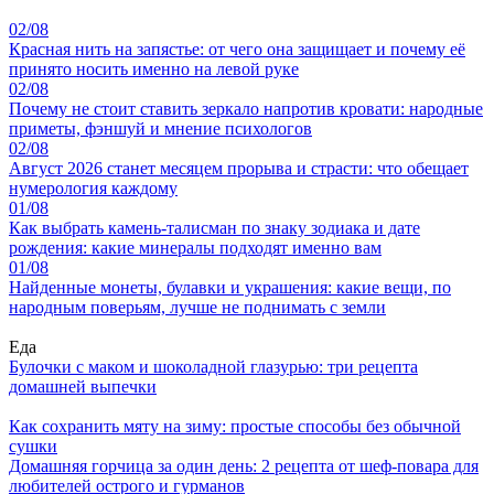
02/08
Красная нить на запястье: от чего она защищает и почему её
принято носить именно на левой руке
02/08
Почему не стоит ставить зеркало напротив кровати: народные
приметы, фэншуй и мнение психологов
02/08
Август 2026 станет месяцем прорыва и страсти: что обещает
нумерология каждому
01/08
Как выбрать камень-талисман по знаку зодиака и дате
рождения: какие минералы подходят именно вам
01/08
Найденные монеты, булавки и украшения: какие вещи, по
народным поверьям, лучше не поднимать с земли
Еда
Булочки с маком и шоколадной глазурью: три рецепта
домашней выпечки
Как сохранить мяту на зиму: простые способы без обычной
сушки
Домашняя горчица за один день: 2 рецепта от шеф-повара для
любителей острого и гурманов