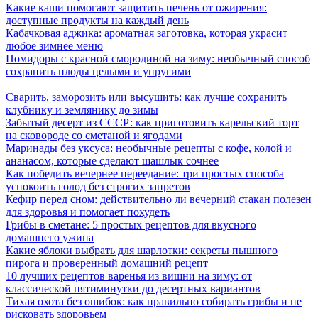
Какие каши помогают защитить печень от ожирения:
доступные продукты на каждый день
Кабачковая аджика: ароматная заготовка, которая украсит
любое зимнее меню
Помидоры с красной смородиной на зиму: необычный способ
сохранить плоды целыми и упругими
Сварить, заморозить или высушить: как лучше сохранить
клубнику и землянику до зимы
Забытый десерт из СССР: как приготовить карельский торт
на сковороде со сметаной и ягодами
Маринады без уксуса: необычные рецепты с кофе, колой и
ананасом, которые сделают шашлык сочнее
Как победить вечернее переедание: три простых способа
успокоить голод без строгих запретов
Кефир перед сном: действительно ли вечерний стакан полезен
для здоровья и помогает похудеть
Грибы в сметане: 5 простых рецептов для вкусного
домашнего ужина
Какие яблоки выбрать для шарлотки: секреты пышного
пирога и проверенный домашний рецепт
10 лучших рецептов варенья из вишни на зиму: от
классической пятиминутки до десертных вариантов
Тихая охота без ошибок: как правильно собирать грибы и не
рисковать здоровьем