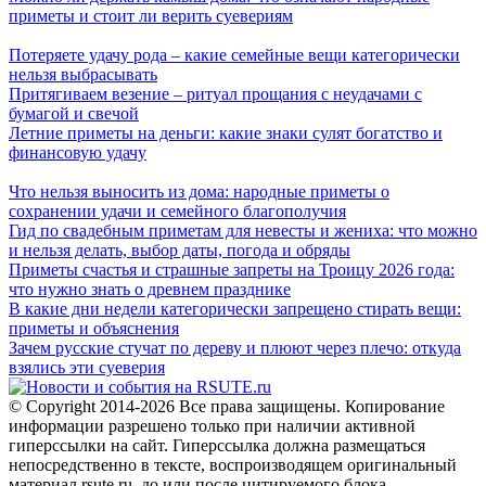
приметы и стоит ли верить суевериям
Потеряете удачу рода – какие семейные вещи категорически
нельзя выбрасывать
Притягиваем везение – ритуал прощания с неудачами с
бумагой и свечой
Летние приметы на деньги: какие знаки сулят богатство и
финансовую удачу
Что нельзя выносить из дома: народные приметы о
сохранении удачи и семейного благополучия
Гид по свадебным приметам для невесты и жениха: что можно
и нельзя делать, выбор даты, погода и обряды
Приметы счастья и страшные запреты на Троицу 2026 года:
что нужно знать о древнем празднике
В какие дни недели категорически запрещено стирать вещи:
приметы и объяснения
Зачем русские стучат по дереву и плюют через плечо: откуда
взялись эти суеверия
© Copyright 2014-2026 Все права защищены. Копирование
информации разрешено только при наличии активной
гиперссылки на сайт. Гиперссылка должна размещаться
непосредственно в тексте, воспроизводящем оригинальный
материал rsute.ru, до или после цитируемого блока.