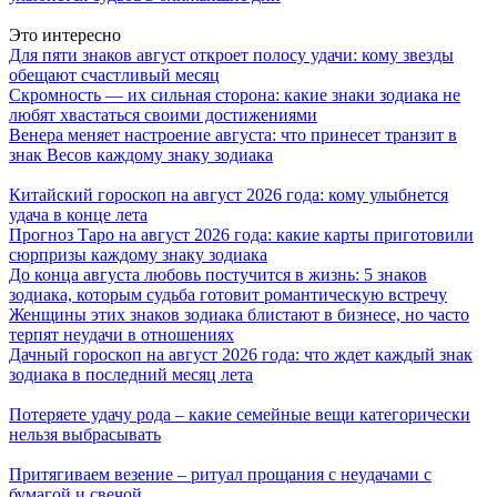
Это интересно
Для пяти знаков август откроет полосу удачи: кому звезды
обещают счастливый месяц
Скромность — их сильная сторона: какие знаки зодиака не
любят хвастаться своими достижениями
Венера меняет настроение августа: что принесет транзит в
знак Весов каждому знаку зодиака
Китайский гороскоп на август 2026 года: кому улыбнется
удача в конце лета
Прогноз Таро на август 2026 года: какие карты приготовили
сюрпризы каждому знаку зодиака
До конца августа любовь постучится в жизнь: 5 знаков
зодиака, которым судьба готовит романтическую встречу
Женщины этих знаков зодиака блистают в бизнесе, но часто
терпят неудачи в отношениях
Дачный гороскоп на август 2026 года: что ждет каждый знак
зодиака в последний месяц лета
Потеряете удачу рода – какие семейные вещи категорически
нельзя выбрасывать
Притягиваем везение – ритуал прощания с неудачами с
бумагой и свечой