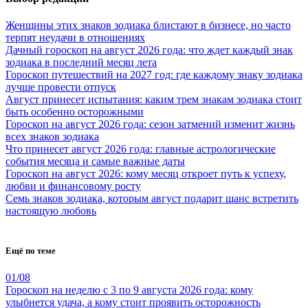
Женщины этих знаков зодиака блистают в бизнесе, но часто
терпят неудачи в отношениях
Дачный гороскоп на август 2026 года: что ждет каждый знак
зодиака в последний месяц лета
Гороскоп путешествий на 2027 год: где каждому знаку зодиака
лучше провести отпуск
Август принесет испытания: каким трем знакам зодиака стоит
быть особенно осторожными
Гороскоп на август 2026 года: сезон затмений изменит жизнь
всех знаков зодиака
Что принесет август 2026 года: главные астрологические
события месяца и самые важные даты
Гороскоп на август 2026: кому месяц откроет путь к успеху,
любви и финансовому росту
Семь знаков зодиака, которым август подарит шанс встретить
настоящую любовь
Ещё по теме
01/08
Гороскоп на неделю с 3 по 9 августа 2026 года: кому
улыбнется удача, а кому стоит проявить осторожность