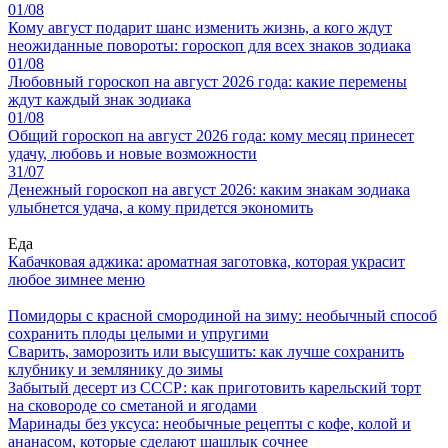
01/08
Кому август подарит шанс изменить жизнь, а кого ждут
неожиданные повороты: гороскоп для всех знаков зодиака
01/08
Любовный гороскоп на август 2026 года: какие перемены
ждут каждый знак зодиака
01/08
Общий гороскоп на август 2026 года: кому месяц принесет
удачу, любовь и новые возможности
31/07
Денежный гороскоп на август 2026: каким знакам зодиака
улыбнется удача, а кому придется экономить
Еда
Кабачковая аджика: ароматная заготовка, которая украсит
любое зимнее меню
Помидоры с красной смородиной на зиму: необычный способ
сохранить плоды целыми и упругими
Сварить, заморозить или высушить: как лучше сохранить
клубнику и землянику до зимы
Забытый десерт из СССР: как приготовить карельский торт
на сковороде со сметаной и ягодами
Маринады без уксуса: необычные рецепты с кофе, колой и
ананасом, которые сделают шашлык сочнее