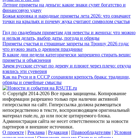
Летние приметы на деньги: какие знаки сулят богатство и
финансовую удачу
Божья коровка и народные приметы лета 2026: что означают
точки на крыльях и почему жука считают символом счастья
Гид по свадебным приметам для невесты и жениха: что можно
и нельзя делать, выбор даты, погода и обряды
Приметы счастья и страшные запреты на Троицу 2026 года:
что нужно знать о древнем празднике
В какие дни недели категорически запрещено стирать вещи:
приметы и объяснения
Зачем русские стучат по дереву и плюют через плечо: откуда
взялись эти суеверия
Как на Руси и в СССР сохраняли крепость брака: традиции,
обряды и семейные смыслы
© Copyright 2014-2026 Все права защищены. Копирование
информации разрешено только при наличии активной
гиперссылки на сайт. Гиперссылка должна размещаться
непосредственно в тексте, воспроизводящем оригинальный
материал rsute.ru, до или после цитируемого блока.
Администрация сайта не несет ответственности за новости
партнеров и внешние источники.
О проекте
|
Реклама
|
Редакция
|
Правообладателям
|
Условия
использования
|
Отправить письмо
Статьи и обзоры