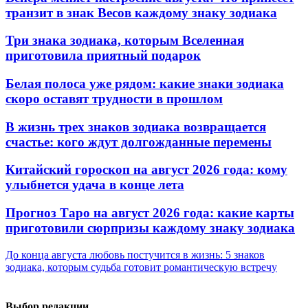
транзит в знак Весов каждому знаку зодиака
Три знака зодиака, которым Вселенная
приготовила приятный подарок
Белая полоса уже рядом: какие знаки зодиака
скоро оставят трудности в прошлом
В жизнь трех знаков зодиака возвращается
счастье: кого ждут долгожданные перемены
Китайский гороскоп на август 2026 года: кому
улыбнется удача в конце лета
Прогноз Таро на август 2026 года: какие карты
приготовили сюрпризы каждому знаку зодиака
До конца августа любовь постучится в жизнь: 5 знаков
зодиака, которым судьба готовит романтическую встречу
Выбор редакции