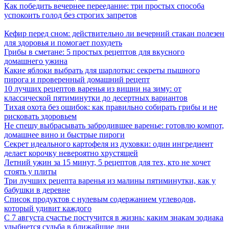
Как победить вечернее переедание: три простых способа
успокоить голод без строгих запретов
Кефир перед сном: действительно ли вечерний стакан полезен
для здоровья и помогает похудеть
Грибы в сметане: 5 простых рецептов для вкусного
домашнего ужина
Какие яблоки выбрать для шарлотки: секреты пышного
пирога и проверенный домашний рецепт
10 лучших рецептов варенья из вишни на зиму: от
классической пятиминутки до десертных вариантов
Тихая охота без ошибок: как правильно собирать грибы и не
рисковать здоровьем
Не спешу выбрасывать забродившее варенье: готовлю компот,
домашнее вино и быстрые пироги
Секрет идеального картофеля из духовки: один ингредиент
делает корочку невероятно хрустящей
Летний ужин за 15 минут, 5 рецептов для тех, кто не хочет
стоять у плиты
Три лучших рецепта варенья из малины пятиминутки, как у
бабушки в деревне
Список продуктов с нулевым содержанием углеводов,
который удивит каждого
С 7 августа счастье постучится в жизнь: каким знакам зодиака
улыбнется судьба в ближайшие дни