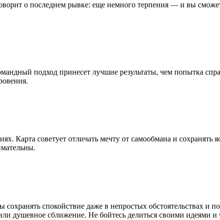
а говорит о последнем рывке: еще немного терпения — и вы смож
омандный подход принесет лучшие результаты, чем попытка спр
ровения.
х. Карта советует отличать мечту от самообмана и сохранять яс
имательны.
 сохранять спокойствие даже в непростых обстоятельствах и по
ли душевное сближение. Не бойтесь делиться своими идеями и 