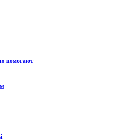
ьно помогают
ем
й