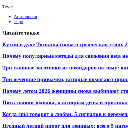
Тема:
Астрология
Таро
Читайте также
Кухни в духе Тосканы снова в тренде: как стиль 
Почему популярные методы для снижения веса не
Три главные заготовки из помидоров на зиму: ка
Три вечерние привычки, которые помогают привл
Почему летом 2026 женщины снова выбирают сти
Пять знаков зодиака, к которым деньги прилипа
Когда сны говорят о любви: 5 сигналов к переме
Ягодный летний пирог для ленивых: всего 5 ингр