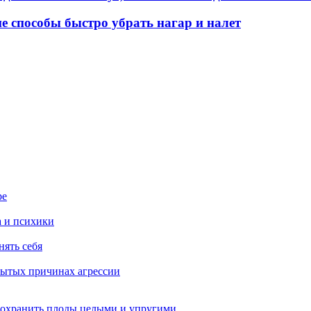
е способы быстро убрать нагар и налет
ре
а и психики
нять себя
рытых причинах агрессии
сохранить плоды целыми и упругими