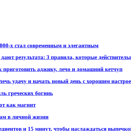
2000-х стал современным и элегантным
 дают результата: 3 правила, которые действител
к приготовить аджику, лечо и домашний кетчуп
ечь удачу и начать новый день с хорошим настро
ль греческих богинь
ют как магнит
нам в личной жизни
едиентов и 15 минут, чтобы наслаждаться выпечко