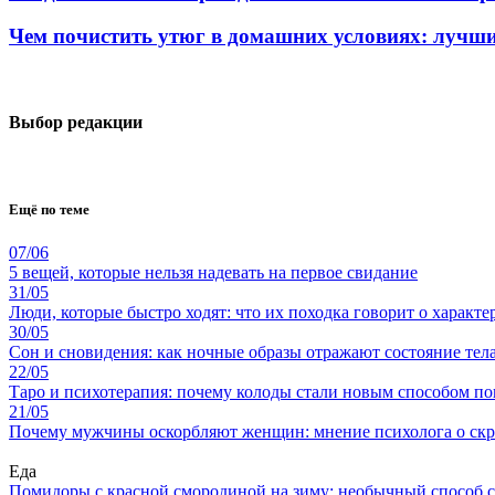
Чем почистить утюг в домашних условиях: лучши
Выбор редакции
Ещё по теме
07/06
5 вещей, которые нельзя надевать на первое свидание
31/05
Люди, которые быстро ходят: что их походка говорит о характе
30/05
Сон и сновидения: как ночные образы отражают состояние тел
22/05
Таро и психотерапия: почему колоды стали новым способом по
21/05
Почему мужчины оскорбляют женщин: мнение психолога о ск
Еда
Помидоры с красной смородиной на зиму: необычный способ 